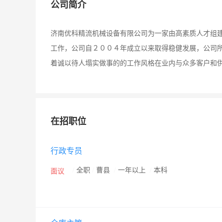
公司简介
济南优科精流机械设备有限公司为一家由高素质人才组
工作，公司自２００４年成立以来取得稳健发展，公司
着诚以待人塌实做事的的工作风格在业内与众多客户和
在招职位
行政专员
/
全职
/
曹县
/
一年以上
/
本科
面议