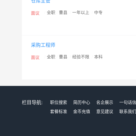
仓库主管
/
全职
/
曹县
/
一年以上
/
中专
面议
采购工程师
/
全职
/
曹县
/
经验不限
/
本科
面议
栏目导航:
职位搜索
简历中心
名企展示
一句话
套餐标准
金币充值
意见建议
联系我