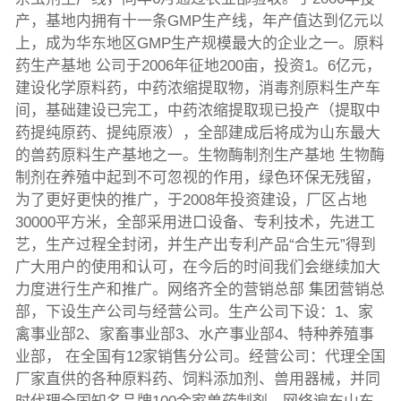
产，基地内拥有十一条GMP生产线，年产值达到亿元以
上，成为华东地区GMP生产规模最大的企业之一。原料
药生产基地 公司于2006年征地200亩，投资1。6亿元，
建设化学原料药，中药浓缩提取物，消毒剂原料生产车
间，基础建设已完工，中药浓缩提取现已投产（提取中
药提纯原药、提纯原液），全部建成后将成为山东最大
的兽药原料生产基地之一。生物酶制剂生产基地 生物酶
制剂在养殖中起到不可忽视的作用，绿色环保无残留，
为了更好更快的推广，于2008年投资建设，厂区占地
30000平方米，全部采用进口设备、专利技术，先进工
艺，生产过程全封闭，并生产出专利产品“合生元”得到
广大用户的使用和认可，在今后的时间我们会继续加大
力度进行生产和推广。网络齐全的营销总部 集团营销总
部，下设生产公司与经营公司。生产公司下设：1、家
禽事业部2、家畜事业部3、水产事业部4、特种养殖事
业部， 在全国有12家销售分公司。经营公司：代理全国
厂家直供的各种原料药、饲料添加剂、兽用器械，并同