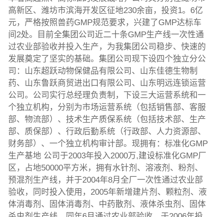
高新区、潍坊市滨海开发区征地230余亩，投资1。6亿
元，严格按照兽药GMP规范要求，兴建了GMP达标车
间2处。目前全集团公司近二十条GMP生产线一次性通
过农业部验收并投入生产，为我集团公司稳步、快速的
发展奠定了坚实的基础。集团公司现下设四个独立分公
司：山东超跃动物保健品有限公司、山东佳德生物制
药、山东鲁跃商贸进出口有限公司、山东明远连锁运营
公司。公司实行总经理负责制，下设三大运营系统和一
个独立机构，分别为市场运营系统（包括销售部、客服
部、物流部）、技术生产质保系统（包括技术部、生产
部、质保部）、行政后勤系统（行政部、人力资源部、
财务部）、一个独立机构审计部。现拥有：标准化GMP
生产基地 公司于2003年投入2000万,建设标准化GMP厂
区，占地50000平方米，拥有水针剂、溶液剂、粉剂、
预混剂生产线，并于2004年8月全厂一次性通过农业部
验收，同时投入使用，2005年新增建片剂、颗粒剂、液
体消毒剂、固体消毒剂、中药散剂、液体杀虫剂、固体
杀虫剂生产线，同年6月通过农业部验收。于2006年投