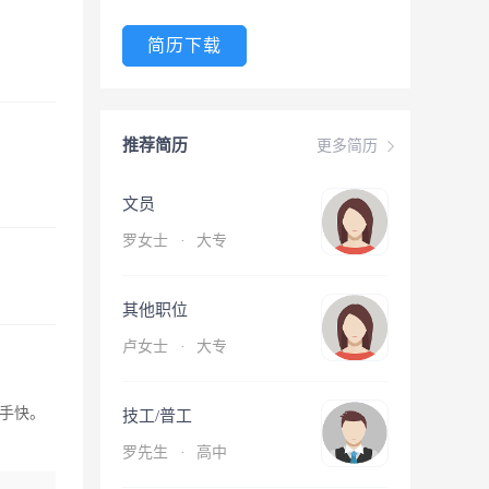
简历下载
推荐简历
更多简历
文员
罗女士
·
大专
其他职位
卢女士
·
大专
手快。
技工/普工
罗先生
·
高中