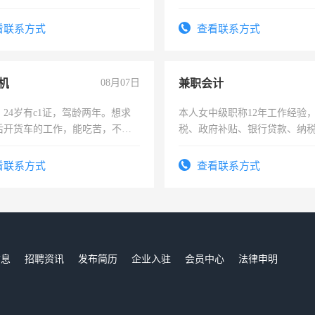
上
看联系方式
查看联系方式
机
08月07日
兼职会计
24岁有c1证，驾龄两年。想求
本人女中级职称12年工作经验
后开货车的工作，能吃苦，不怕
税、政府补贴、银行贷款、纳
为各类公司策划，设建新账，
务，财务咨询等业务。欲求兼
看联系方式
查看联系方式
作
信息
招聘资讯
发布简历
企业入驻
会员中心
法律申明
们