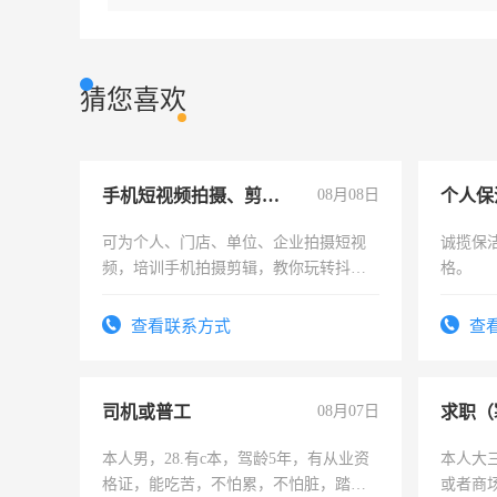
猜您喜欢
手机短视频拍摄、剪辑、抖音快手
08月08日
个人保
可为个人、门店、单位、企业拍摄短视
诚揽保
频，培训手机拍摄剪辑，教你玩转抖音
格。
可为个人、门店、单位、企业拍摄短视
频，培训手机拍摄剪辑，教你玩转抖
查看联系方式
查
音！你也可以成为拍摄达人！你也可以
成为拍摄达人！
司机或普工
08月07日
求职（
本人男，28.有c本，驾龄5年，有从业资
本人大
格证，能吃苦，不怕累，不怕脏，踏
或者商