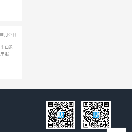
08月07日
，出口退
税申报、
理乱账业
职会计工