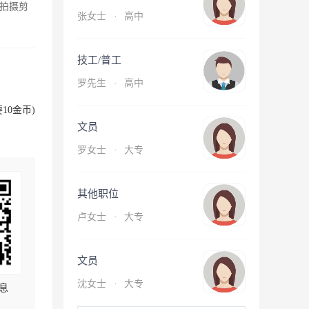
拍摄剪
张女士
·
高中
技工/普工
罗先生
·
高中
10金币)
文员
罗女士
·
大专
其他职位
卢女士
·
大专
文员
沈女士
·
大专
息