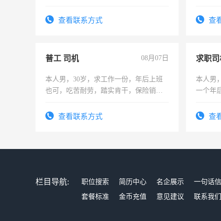
实，需求稳定工作一份，保险不干
查看联系方式
查
普工 司机
08月07日
求职司
本人男，30岁，求工作一份，年后上班
本人男，
也可，吃苦耐劳，踏实肯干，保险销售
一个年
勿扰
加班。
查看联系方式
查
栏目导航:
职位搜索
简历中心
名企展示
一句话
套餐标准
金币充值
意见建议
联系我