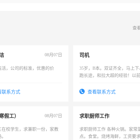
查
洁
08月07日
司机
洁活，公司的标准，优惠的价
35岁，B本。双证齐全，马上下
跑长途，和拉大超的经验！以
六，渣土车
看联系方式
查看联系方式
寒假工）
08月07日
求职厨师工作
三在校学生，求兼职一份，家教
求职厨师工作 各种火锅。家常
场。
点。食堂。烧烤海鲜，工资要求6