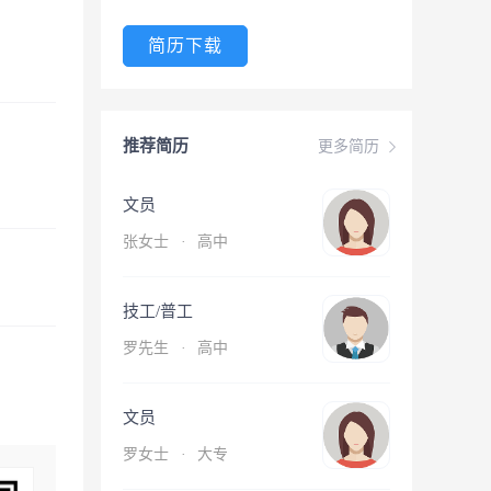
简历下载
推荐简历
更多简历
文员
张女士
·
高中
技工/普工
罗先生
·
高中
文员
罗女士
·
大专